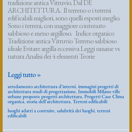
tradizione antica Vitruvio. Dal DE
ARCHITETTURA. Il terreno o i terreni
edificabili migliori, sono quelli esposti meglio.
Sono i terreni, con maggiore contenuto
sabbioso e meno argilloso. Indice organico
Tradizione antica Vitruvio Terreno sabbioso
ideale Evitare argilla eccessiva Leggi umane vs
natura Analisi dei 4 elementi Teorie
Rubrica:
Leggi tutto »
terreni
arredamento architettura d'interni
,
immagini progetti di
edificabili.
architettura studi di progettazione
,
Immobili Milano ville
Suggerimenti
urbane proposte progetti architettura
,
Progetti Case Clima
organica
,
storia dell'architettura
,
Terreni edificabili
dalla
luoghi adatti a costruire
,
salubrità dei luoghi
,
terreni
tradizione
edificabili
antica
Vitruvio.