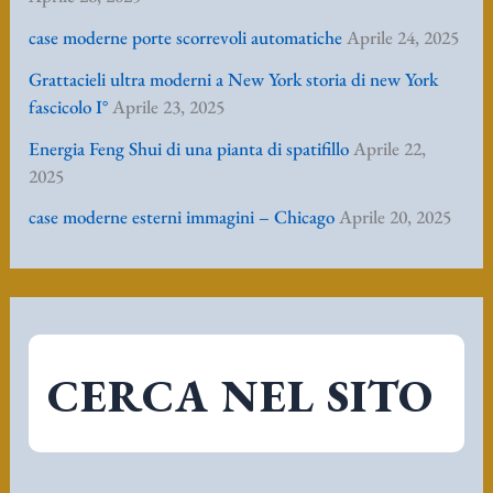
CERCA NEL SITO
C
e
r
c
a
Archivi
: