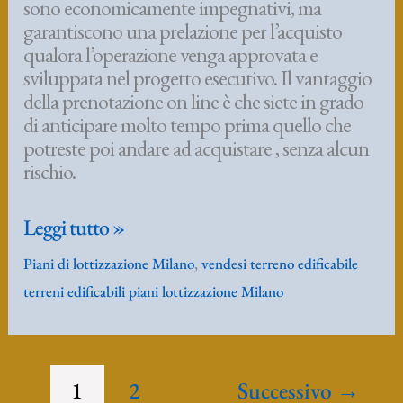
Piani di lottizzazione Milano
,
vendesi terreno edificabile
Milano
terreni edificabili piani lottizzazione Milano
sud
terreno
edificabile
progetto
1
2
Successivo
→
ALERT