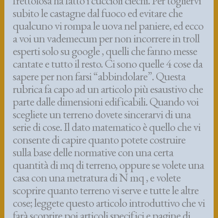
frettolosa ha fatto i cuccioli ciechi. Per togliervi
subito le castagne dal fuoco ed evitare che
qualcuno vi rompa le uova nel paniere, ed ecco
a voi un vademecum per non incorrere in troll
esperti solo su google , quelli che fanno messe
cantate e tutto il resto. Ci sono quelle 4 cose da
sapere per non farsi “abbindolare”. Questa
rubrica fa capo ad un articolo più esaustivo che
parte dalle dimensioni edificabili. Quando voi
scegliete un terreno dovete sincerarvi di una
serie di cose. Il dato matematico è quello che vi
consente di capire quanto potete costruire
sulla base delle normative con una certa
quantità di mq di terreno, oppure se volete una
casa con una metratura di N mq , e volete
scoprire quanto terreno vi serve e tutte le altre
cose; leggete questo articolo introduttivo che vi
farà scoprire poi articoli specifici e pagine di