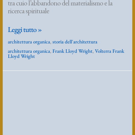
LA SCUOLA DI
CHICAGO
Notizie e curiosità da Chicago
,
Scuola di Chicago
/
alberto
leorbat mei rossi
/
Marzo 19, 2017
/
La Scuola di Chicago