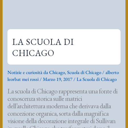
La scuola di Chicago rappresenta una fonte di
conoscenza storica sulle matrici
dell’architettura moderna che derivava dalla
concezione organica, sorta dalla magnifica
visione della decorazione integrale di Sullivan
in quella Chicago che trasformatasi dopo il
grande incendio da insediamento coloniale a
metropoli globale in meno di 100 anni ha
consentito a geni assoluti di coltivare il futuro.
Frank Lloyd Wright fece di Oak Park la sua
palestra per, poi influenzare il mondo intero
con la sua visione moderna della case.
LA
Leggi tutto »
SCUOLA
Notizie e curiosità da Chicago
,
Scuola di Chicago
DI