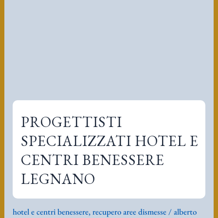
SPECIALIZZATI HOTEL E
CENTRI BENESSERE
LEGNANO
hotel e centri benessere
,
recupero aree dismesse
/
alberto
leorbat mei rossi
/
Aprile 14, 2017
/
hotel e centri
benessere
La realizzazione di un centro benessere in città
e cosa diversa che farlo in aree termali o
turistiche, tuttavia è possibile ottenere buoni
risultati a partire da una buona preesistenza,
qui presentiamo un esempio di analisi relativo
ad un progetto fatto da noi e poi un progetto
di miglioramento ipotetico come esercitazione.
Segue anche tutta una letteratura di progetti di