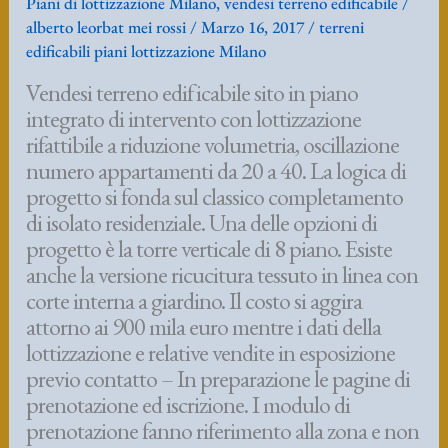
corte interna a giardino. Il costo si aggira
attorno ai 900 mila euro mentre i dati della
lottizzazione e relative vendite in esposizione
previo contatto – In preparazione le pagine di
prenotazione ed iscrizione. I modulo di
prenotazione fanno riferimento alla zona e non
sono economicamente impegnativi, ma
garantiscono una prelazione per l’acquisto
qualora l’operazione venga approvata e
sviluppata nel progetto esecutivo. Il vantaggio
della prenotazione on line è che siete in grado
di anticipare molto tempo prima quello che
potreste poi andare ad acquistare , senza alcun
rischio.
Vendita
Leggi tutto »
lottizzazione