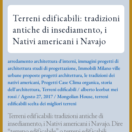
progetto
di
Terreni edificabili: tradizioni
edificio
antiche di insediamento, i
Nativi americani i Navajo
arredamento architettura d'interni
,
immagini progetti di
architettura studi di progettazione
,
Immobili Milano ville
urbane proposte progetti architettura
,
le tradizioni dei
nativi americani
,
Progetti Case Clima organica
,
storia
dell'architettura
,
Terreni edificabili
/
alberto leorbat mei
rossi
/
Agosto 27, 2017
/
Mongolian House
,
terreni
edificabili scelta dei migliori terreni
Terreni edificabili: tradizioni antiche di
insediamento, i Nativi americani i Navajo. Dire
“terreno edificabile” o terreni edificabili