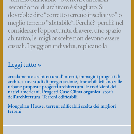
secondo noi di archiram è sbagliato. Si
dovrebbe dire “corretto terreno insediativo” o
meglio terreno “abitabile”. Perchè? perchè nel
considerare l’opportunità di avere, uno spazio
abitativo, le miglior scelte non devono essere
casuali. I peggiori individui, replicano la
Terreni
Leggi tutto »
edificabili:
arredamento architettura d'interni
,
immagini progetti di
tradizioni
architettura studi di progettazione
,
Immobili Milano ville
antiche
urbane proposte progetti architettura
,
le tradizioni dei
nativi americani
,
Progetti Case Clima organica
,
storia
di
dell'architettura
,
Terreni edificabili
insediamento,
Mongolian House
,
terreni edificabili scelta dei migliori
i
terreni
Nativi
americani
i