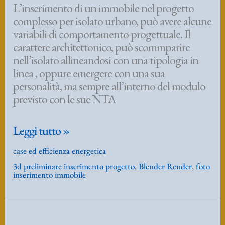
L’inserimento di un immobile nel progetto
complesso per isolato urbano, può avere alcune
variabili di comportamento progettuale. Il
carattere architettonico, può scommparire
nell’isolato allineandosi con una tipologia in
linea , oppure emergere con una sua
personalità, ma sempre all’interno del modulo
previsto con le sue NTA
Inserimento
Leggi tutto »
in
case ed efficienza energetica
isolato
3d preliminare inserimento progetto
,
Blender Render
,
foto
urbano,
inserimento immobile
su
piano
di
lottizzazione