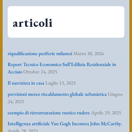
Il narcisista in casa
Luglio 13, 2025
previsioni meteo riscaldamento globale urbanistica
Giugno
24, 2025
esempio di ristrutturazione rustico rudere
Aprile 29, 2025
Intelligenza artificiale Van Gogh Incontra John McCarthy.
Aprile 28, 2025
case moderne porte scorrevoli automatiche
Aprile 24, 2025
Grattacieli ultra moderni a New York storia di new York
fascicolo I°
Aprile 23, 2025
Energia Feng Shui di una pianta di spatifillo
Aprile 22,
2025
case moderne esterni immagini – Chicago
Aprile 20, 2025