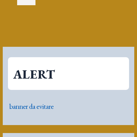
banner da evitare
articoli
riqualificazione periferie milanesi
Marzo 30, 2026
Report Tecnico Economico Sull’Edilizia Residenziale in
Acciaio
Ottobre 24, 2025