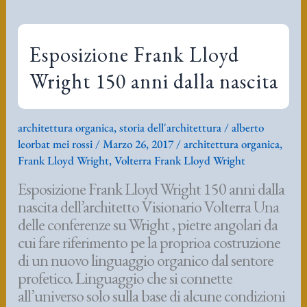
nascita dell’architetto Visionario Volterra Una
delle conferenze su Wright , pietre angolari da
cui fare riferimento pe la proprioa costruzione
di un nuovo linguaggio organico dal sentore
profetico. Linguaggio che si connette
all’universo solo sulla base di alcune condizioni
tra cuio l’abbandono del materialismo e la
ricerca spirituale
Esposizione
Leggi tutto »
Frank
architettura organica
,
storia dell'architettura
Lloyd
architettura organica
,
Frank Lloyd Wright
,
Volterra Frank
Wright
Lloyd Wright
150
anni
dalla
nascita