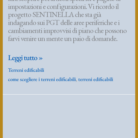
impostazioni e configurazioni. Vi ricordo il
progetto SENTINELLA che sta già
indagando sui PGT delle aree periferiche e i
cambiamenti improvvisi di piano che possono
farvi venire un mente un paio di domande.
Rubrica
Leggi tutto »
di
Terreni edificabili
utilità
come scegliere i terreni edificabili
,
terreni edificabili
come
scegliere
il
terreno
edificabile
PROGETTISTI