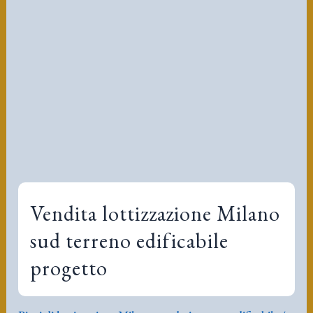
Vendita lottizzazione Milano
sud terreno edificabile
progetto
Piani di lottizzazione Milano
,
vendesi terreno edificabile
/
alberto leorbat mei rossi
/
Marzo 16, 2017
/
terreni
edificabili piani lottizzazione Milano
Vendesi terreno edificabile sito in piano
integrato di intervento con lottizzazione
rifattibile a riduzione volumetria, oscillazione
numero appartamenti da 20 a 40. La logica di
progetto si fonda sul classico completamento
di isolato residenziale. Una delle opzioni di
progetto è la torre verticale di 8 piano. Esiste
anche la versione ricucitura tessuto in linea con