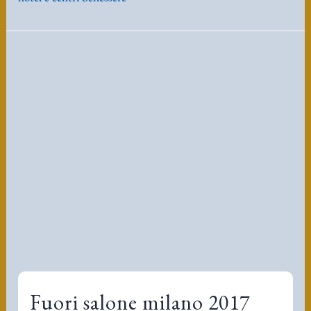
Fuori salone milano 2017
Studi_di_architettura_milano
/
alberto leorbat mei rossi
/
Marzo 30, 2017
/
fuori salone milano 2017
Fuori salone milano 2017 Fuori Salone Milano
2017, la cucina Krapfen. La perfetta sintesi tra
ergonomia , sostenibilità, ed abitabilità. La
cucina “Krapfen2” di archiram progetti in
coordinamento con il blog “Krapfen” è utile in
spazi con una forma a lati uguali e regolari.
Tale cucina vive meglio appartamenti dove lo