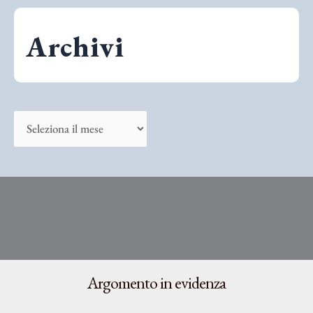
r
Archivi
c
a
:
A
r
c
h
i
v
i
Argomento in evidenza