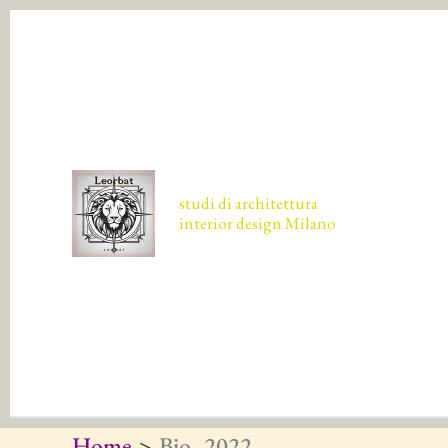
Vai
al
contenuto
HOM
studi di architettura
interior design Milano
WIZ
Home
Bio_2022