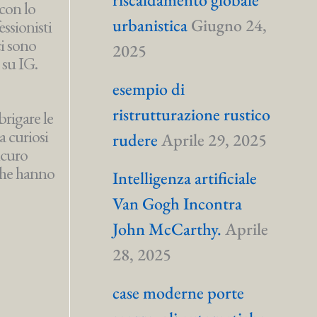
 con lo
urbanistica
Giugno 24,
essionisti
ci sono
2025
 su IG.
esempio di
ristrutturazione rustico
brigare le
a curiosi
rudere
Aprile 29, 2025
icuro
 che hanno
Intelligenza artificiale
Van Gogh Incontra
John McCarthy.
Aprile
28, 2025
case moderne porte