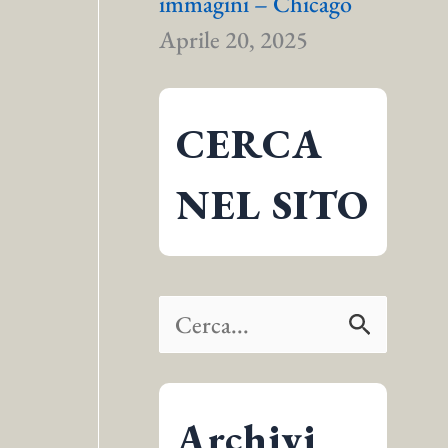
immagini – Chicago
Aprile 20, 2025
CERCA
NEL SITO
C
e
r
Archivi