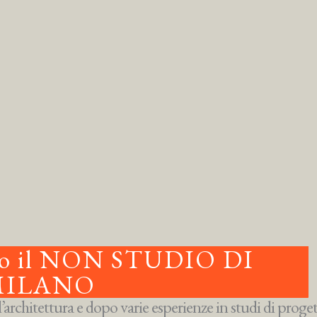
iamo il NON STUDIO DI
MILANO
rchitettura e dopo varie esperienze in studi di proget