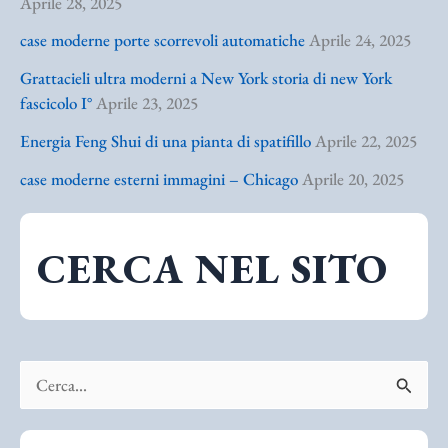
Aprile 28, 2025
case moderne porte scorrevoli automatiche
Aprile 24, 2025
Grattacieli ultra moderni a New York storia di new York
fascicolo I°
Aprile 23, 2025
Energia Feng Shui di una pianta di spatifillo
Aprile 22, 2025
case moderne esterni immagini – Chicago
Aprile 20, 2025
CERCA NEL SITO
C
e
r