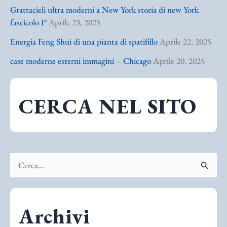
Grattacieli ultra moderni a New York storia di new York
fascicolo I°
Aprile 23, 2025
Energia Feng Shui di una pianta di spatifillo
Aprile 22, 2025
case moderne esterni immagini – Chicago
Aprile 20, 2025
CERCA NEL SITO
C
e
r
Archivi
c