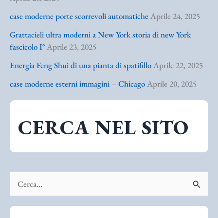
case moderne porte scorrevoli automatiche
Aprile 24, 2025
Grattacieli ultra moderni a New York storia di new York
fascicolo I°
Aprile 23, 2025
Energia Feng Shui di una pianta di spatifillo
Aprile 22, 2025
case moderne esterni immagini – Chicago
Aprile 20, 2025
CERCA NEL SITO
C
e
r