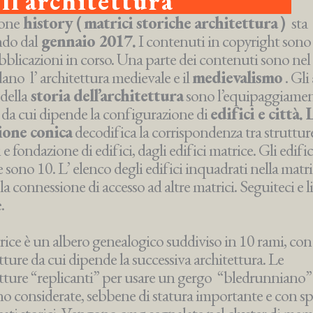
ll’architettura
ione
history ( matrici storiche architettura )
sta
ndo dal
gennaio 2017.
I contenuti in copyright sono
bblicazioni in corso. Una parte dei contenuti sono nel 
ano l’ architettura medievale e il
medievalismo
. Gli 
della
storia dell’architettura
sono l’equipaggiame
 da cui dipende la configurazione di
edifici e città. L
ione conica
decodifica la corrispondenza tra struttur
 e fondazione di edifici, dagli edifici matrice. Gli edific
 sono 10. L’ elenco degli edifici inquadrati nella matri
a connessione di accesso ad altre matrici. Seguiteci e li
.
ice è un albero genealogico suddiviso in 10 rami, con
tture da cui dipende la successiva architettura. Le
etture “replicanti” per usare un gergo “bledrunniano
o considerate, sebbene di statura importante e con sp