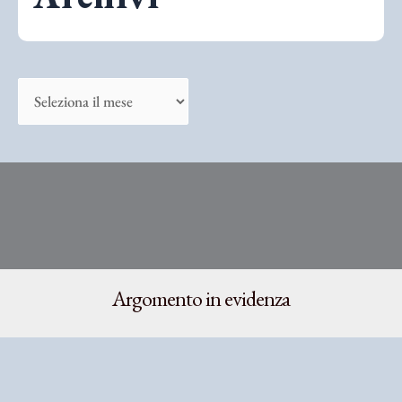
a
:
A
r
c
h
i
v
i
Argomento in evidenza