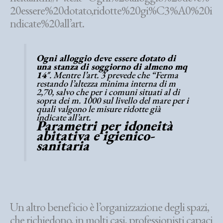
20essere%20dotato,ridotte%20gi%C3%A0%20i
ndicate%20all’art.
Ogni alloggio deve essere dotato di
una stanza di soggiorno di almeno mq
14″
. Mentre l’art. 3 prevede che “Ferma
restando l’altezza minima interna di m
2,70, salvo che per i comuni situati al di
sopra dei m. 1000 sul livello del mare per i
quali valgono le misure ridotte già
indicate all’art.
Parametri per idoneità
abitativa e igienico-
sanitaria
Un altro beneficio è l’organizzazione degli spazi,
che richiedono, in molti casi, professionisti capaci