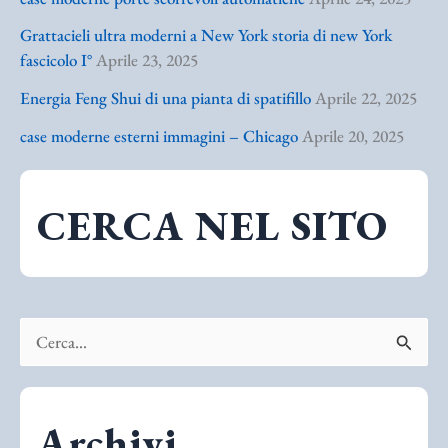
Grattacieli ultra moderni a New York storia di new York
fascicolo I°
Aprile 23, 2025
Energia Feng Shui di una pianta di spatifillo
Aprile 22, 2025
case moderne esterni immagini – Chicago
Aprile 20, 2025
CERCA NEL SITO
C
e
r
Archivi
c