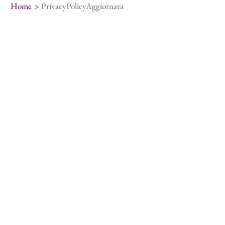
Vai
Home
PrivacyPolicyAggiornata
al
contenuto