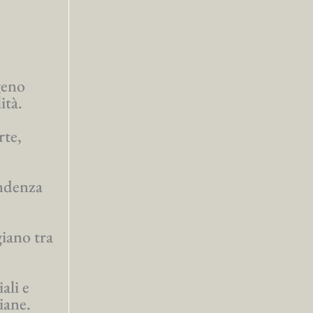
geno
ità.
rte,
endenza
giano tra
ali e
iane.