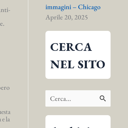
immagini – Chicago
nti-
Aprile 20, 2025
e.
CERCA
NEL SITO
bero
C
e
uesta
 e la
r