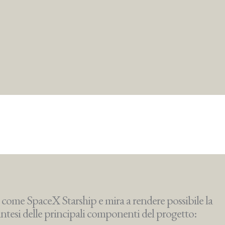
come SpaceX Starship e mira a rendere possibile la
ntesi delle principali componenti del progetto: