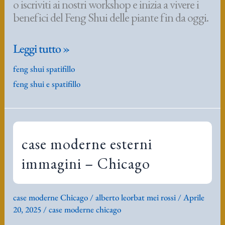
o iscriviti ai nostri workshop e inizia a vivere i
benefici del Feng Shui delle piante fin da oggi.
Energia
Leggi tutto »
Feng
feng shui spatifillo
Shui
feng shui e spatifillo
di
una
pianta
di
spatifillo
case moderne esterni
immagini – Chicago
case moderne Chicago
/
alberto leorbat mei rossi
/
Aprile
20, 2025
/
case moderne chicago