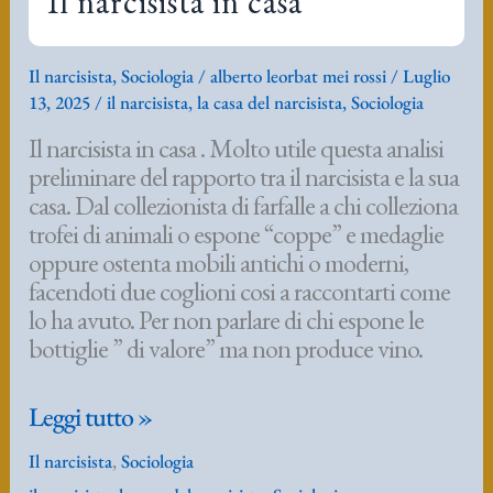
Il narcisista in casa
Il narcisista
,
Sociologia
/
alberto leorbat mei rossi
/
Luglio
13, 2025
/
il narcisista
,
la casa del narcisista
,
Sociologia
Il narcisista in casa . Molto utile questa analisi
preliminare del rapporto tra il narcisista e la sua
casa. Dal collezionista di farfalle a chi colleziona
trofei di animali o espone “coppe” e medaglie
oppure ostenta mobili antichi o moderni,
facendoti due coglioni cosi a raccontarti come
lo ha avuto. Per non parlare di chi espone le
bottiglie ” di valore” ma non produce vino.
Il
Leggi tutto »
narcisista
Il narcisista
,
Sociologia
in