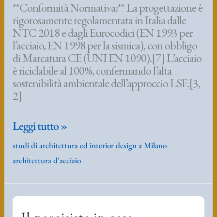
**Conformità Normativa:** La progettazione è
rigorosamente regolamentata in Italia dalle
NTC 2018 e dagli Eurocodici (EN 1993 per
l’acciaio, EN 1998 per la sismica), con obbligo
di Marcatura CE (UNI EN 1090).[7] L’acciaio
è riciclabile al 100%, confermando l’alta
sostenibilità ambientale dell’approccio LSF.[3,
2]
Report
Leggi tutto »
Tecnico
studi di architettura ed interior design a Milano
Economico
architettura d'acciaio
Sull’Edilizia
Residenziale
in
Acciaio