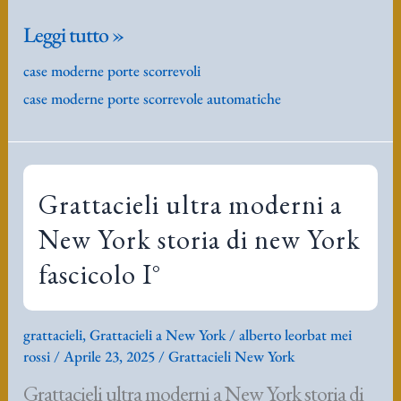
case
Leggi tutto »
moderne
case moderne porte scorrevoli
porte
case moderne porte scorrevole automatiche
scorrevoli
automatiche
Grattacieli ultra moderni a
New York storia di new York
fascicolo I°
grattacieli
,
Grattacieli a New York
/
alberto leorbat mei
rossi
/
Aprile 23, 2025
/
Grattacieli New York
Grattacieli ultra moderni a New York storia di