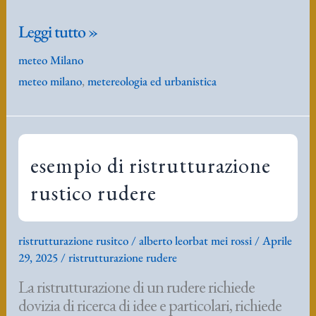
previsioni
Leggi tutto »
meteo
meteo Milano
riscaldamento
meteo milano
,
metereologia ed urbanistica
globale
urbanistica
esempio di ristrutturazione
rustico rudere
ristrutturazione rusitco
/
alberto leorbat mei rossi
/
Aprile
29, 2025
/
ristrutturazione rudere
La ristrutturazione di un rudere richiede
dovizia di ricerca di idee e particolari, richiede