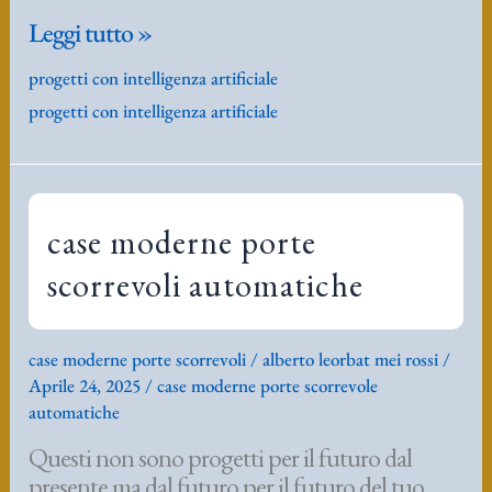
Intelligenza
Leggi tutto »
artificiale
progetti con intelligenza artificiale
Van
progetti con intelligenza artificiale
Gogh
Incontra
John
McCarthy.
case moderne porte
scorrevoli automatiche
case moderne porte scorrevoli
/
alberto leorbat mei rossi
/
Aprile 24, 2025
/
case moderne porte scorrevole
automatiche
Questi non sono progetti per il futuro dal
presente ma dal futuro per il futuro del tuo