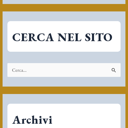
CERCA NEL SITO
C
e
r
c
a
Archivi
: