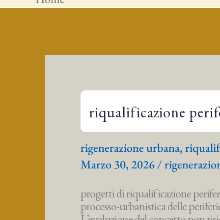
riqualificazione perif
rigenerazione urbana
,
riquali
Marzo 30, 2026
/
rigenerazio
progetti di riqualificazione perif
processo-urbanistica delle periferi
L’evoluzione del concetto non risi