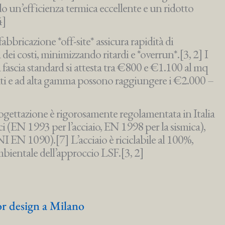
o un’efficienza termica eccellente e un ridotto
4]
bbricazione *off-site* assicura rapidità di
 dei costi, minimizzando ritardi e *overrun*.[3, 2] I
 fascia standard si attesta tra €800 e €1.100 al mq
zati e ad alta gamma possono raggiungere i €2.000 –
gettazione è rigorosamente regolamentata in Italia
 (EN 1993 per l’acciaio, EN 1998 per la sismica),
EN 1090).[7] L’acciaio è riciclabile al 100%,
mbientale dell’approccio LSF.[3, 2]
ior design a Milano