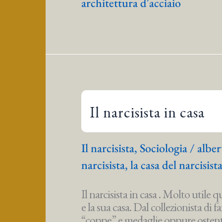
architettura d'acciaio
Residenziale
in
Acciaio
Il narcisista in casa
Il narcisista
,
Sociologia
/
alber
narcisista
,
la casa del narcisist
Il narcisista in casa . Molto utile q
e la sua casa. Dal collezionista di f
“coppe” e medaglie oppure ostenta