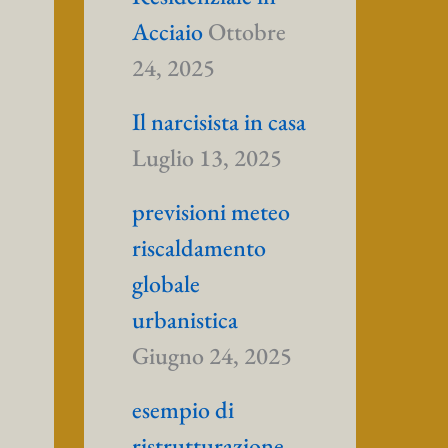
Acciaio
Ottobre
24, 2025
Il narcisista in casa
Luglio 13, 2025
previsioni meteo
riscaldamento
globale
urbanistica
Giugno 24, 2025
esempio di
ristrutturazione