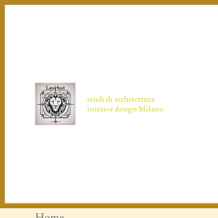
Vai
al
contenuto
HOM
studi di architettura
interior design Milano
WIZ
Home