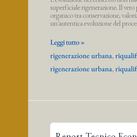
superficiale rigenerazione. Il ver
organico tra conservazione, valoriz
un’autentica evoluzione del proce
riqualificazione
Leggi tutto »
periferie
rigenerazione urbana
,
riquali
milanesi
rigenerazione urbana
,
riquali
Report Tecnico Econo