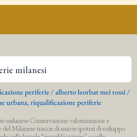
erie milanesi
ficazione periferie
/
alberto leorbat mei rossi
/
ne urbana
,
riqualificazione periferie
erie-milanese Conservazione valorizzazione e
e del Milanese traccie di nuove ipotesi di sviluppo
ede nella banale “riqualificazione” o nella