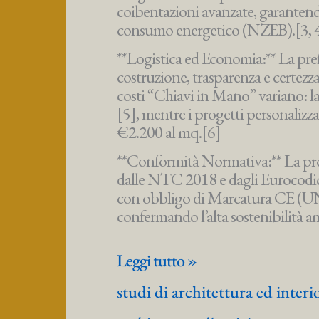
coibentazioni avanzate, garantend
consumo energetico (NZEB).[3, 
**Logistica ed Economia:** La prefa
costruzione, trasparenza e certezza
costi “Chiavi in Mano” variano: la
[5], mentre i progetti personaliz
€2.200 al mq.[6]
**Conformità Normativa:** La pro
dalle NTC 2018 e dagli Eurocodici
con obbligo di Marcatura CE (UNI 
confermando l’alta sostenibilità a
Report
Leggi tutto »
Tecnico
studi di architettura ed inter
Economico
Sull’Edilizia