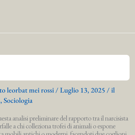
to leorbat mei rossi
/
Luglio 13, 2025
/
il
a
,
Sociologia
uesta analisi preliminare del rapporto tra il narcisista
arfalle a chi colleziona trofei di animali o espone
 mobili antichi o moderni, facendoti due coglioni