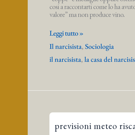
cosi a raccontarti come lo ha avuto
valore” ma non produce vino.
Il
Leggi tutto »
narcisista
Il narcisista
,
Sociologia
in
casa
il narcisista
,
la casa del narcisi
previsioni meteo ris