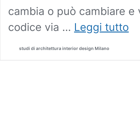
cambia o può cambiare e 
PRO
codice via …
Leggi tutto
ARR
DI
INTE
studi di architettura interior design Milano
E
RIST
GRAT
PAGE
SERV
CON
(
P.S.C